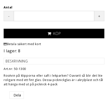
Antal
-
+
KÖP
Betala säkert med kort
I lager: 8
BESKRIVNING
Art.nr: 50-1300
Rosévin på klipporna eller saft i lekparken? Oavsett så blir det lite
roligare med ett fint glas. Dessa picknickglas är i akrylplast och tål
att hänga med ut på picknick 4-pack
Dela